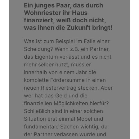
Ein junges Paar, das durch
Wohnriester ihr Haus
finanziert, weiß doch nicht,
was ihnen die Zukunft bringt!
Was ist zum Beispiel im Falle einer
Scheidung? Wenn z.B. ein Partner,
das Eigentum verlässt und es nicht
mehr selber nutzt, muss er
innerhalb von einem Jahr die
komplette Fördersumme in einen
neuen Riestervertrag stecken. Aber
wer hat das Geld und die
finanziellen Möglichkeiten hierfür?
Schließlich sind in einer solchen
Situation erst einmal Möbel und
fundamentale Sachen wichtig, da
der Partner verlassen wurde und