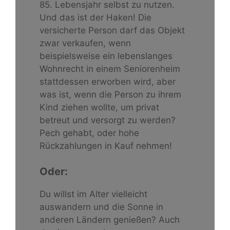
85. Lebensjahr selbst zu nutzen.
Und das ist der Haken! Die
versicherte Person darf das Objekt
zwar verkaufen, wenn
beispielsweise ein lebenslanges
Wohnrecht in einem Seniorenheim
stattdessen erworben wird, aber
was ist, wenn die Person zu ihrem
Kind ziehen wollte, um privat
betreut und versorgt zu werden?
Pech gehabt, oder hohe
Rückzahlungen in Kauf nehmen!
Oder:
Du willst im Alter vielleicht
auswandern und die Sonne in
anderen Ländern genießen? Auch