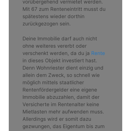
vorübergehend vermietet werden.
Mit 67 zum Renteneintritt musst du
spätestens wieder dorthin
zurückgezogen sein.
Deine Immobilie darf auch nicht
ohne weiteres vererbt oder
verschenkt werden, da du ja
Rente
in dieses Objekt investiert hast.
Denn Wohnriester dient einzig und
allein dem Zweck, so schnell wie
möglich mittels staatlicher
Rentenfördergelder eine eigene
Immobilie abzuzahlen, damit der
Versicherte im Rentenalter keine
Mietlasten mehr aufwenden muss.
Allerdings wird er somit dazu
gezwungen, das Eigentum bis zum