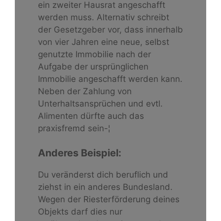
ein zweiter Hausrat angeschafft
werden muss. Alternativ schreibt
der Gesetzgeber vor, dass innerhalb
von vier Jahren eine neue, selbst
genutzte Immobilie nach der
Aufgabe der ursprünglichen
Immobilie angeschafft werden kann.
Neben der Zahlung von
Unterhaltsansprüchen und evtl.
Alimenten dürfte auch das
praxisfremd sein-¦
Anderes Beispiel:
Du veränderst dich beruflich und
ziehst in ein anderes Bundesland.
Wegen der Riesterförderung deines
Objekts darf dies nur