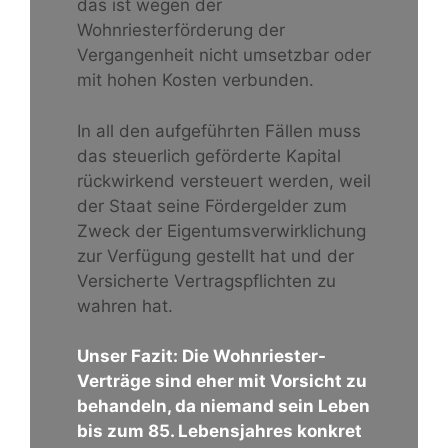
das ist wegen der
Wohnriesterförderung der
Vergangenheit nicht umsetzbar oder
mit hohen Kosten verbunden.
In all den aufgeführten Fällen muss
das steuerlich geförderte Kapital
rückwirkend versteuert werden, weil
der Staat seine Fördergelder zum
Zweck der Eigentumsverwirklichung
zur Verfügung gestellt hat und der
Versicherte Vertragspflichten zu
wahren hat.
Unser Fazit: Die Wohnriester-
Verträge sind eher mit Vorsicht zu
behandeln, da niemand sein Leben
bis zum 85. Lebensjahres konkret