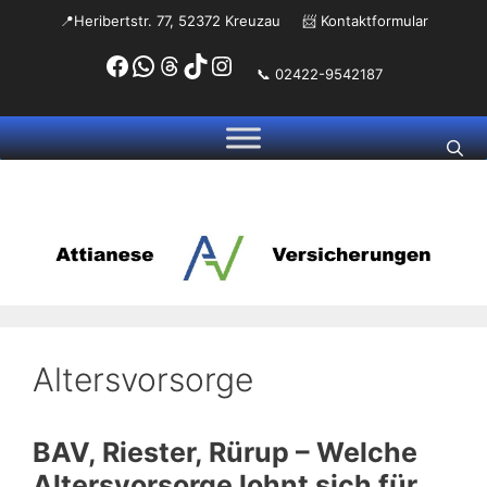
Zum
📍Heribertstr. 77, 52372 Kreuzau
📨
Kontaktformular
Inhalt
Facebook
WhatsApp
Threads
TikTok
Instagram
springen
📞 02422-9542187
Altersvorsorge
BAV, Riester, Rürup – Welche
Altersvorsorge lohnt sich für