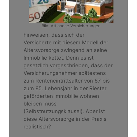
Bild: Attianese Versicherungen
hinweisen, dass sich der
Versicherte mit diesem Modell der
Altersvorsorge zwingend an seine
Immobilie kettet. Denn es ist
gesetzlich vorgeschrieben, dass der
Versicherungsnehmer spätestens
zum Renteneintrittsalter von 67 bis
zum 85. Lebensjahr in der Riester
geförderten Immobilie wohnen
bleiben muss
(Selbstnutzungsklausel). Aber ist
diese Altersvorsorge in der Praxis
realistisch?