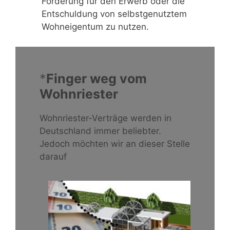
Förderung für den Erwerb oder die
Entschuldung von selbstgenutztem
Wohneigentum zu nutzen.
*
Finger weg vom
Wohnriester
Wohnriester-Verträge werden in
Deutschland immer beliebter.
Jedoch möchten wir an dieser Stelle
darauf