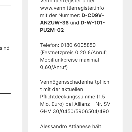
Vermittlerregister unter
www.vermittlerregister.info
mit der Nummer:
D-CD9V-
ANZUW-36
und
D-W-101-
PU2M-02
e
Telefon: 0180 6005850
sind
(Festnetzpreis 0,20 €/Anruf;
Mobilfunkpreise maximal
0,60/Anruf)
n
Vermögensschadenhaftpflich
t mit der aktuellen
Pflichtdeckungssumme (1,5
Mio. Euro) bei Allianz – Nr. SV
GHV 30/0450/5906504/490
Alessandro Attianese hält