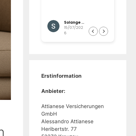
und werden gut
d betreut,
,imail-,postalisc
Gisela Brinkmann
Solange Winands
Wunsch auch
07/202
15/07/202
6
ßerordentlich
Erstinformation
Anbieter:
Attianese Versicherungen
GmbH
Alessandro Attianese
n
Heribertstr. 77