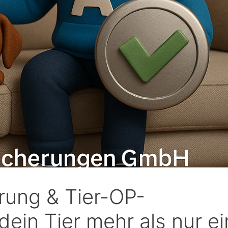
Versicherungen . Fühle
Attianese 
mich sehr gut beraten und
beraten un
Weiterlesen
Weiterlesen
aufgehoben bei dieser
telefonisch
Maria
Agentur.!
h und auf 
30/07/202
29/
zuhause.
6
6
Wir sind au
zufrieden!
rung & Tier-OP-
dein Tier mehr als nur ei