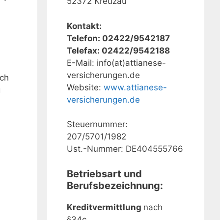
52372 Kreuzau
Kontakt:
Telefon: 02422/9542187
Telefax: 02422/9542188
E-Mail: info(at)attianese-
versicherungen.de
ich
Website:
www.attianese-
g
versicherungen.de
Steuernummer:
207/5701/1982
Ust.-Nummer: DE404555766
Betriebsart und
Berufsbezeichnung:
Kreditvermittlung
nach
§34c.