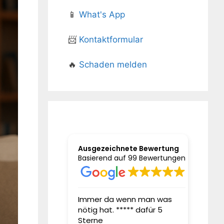
📱
What's App
📨
Kontaktformular
🔥
Schaden melden
Ausgezeichnete Bewertung
Basierend auf 99 Bewertungen
it Jahren bei
Immer da wenn man was
Sehr g
nötig hat. ***** dafür 5
sehr g
ngsmakler Herrn
Sterne