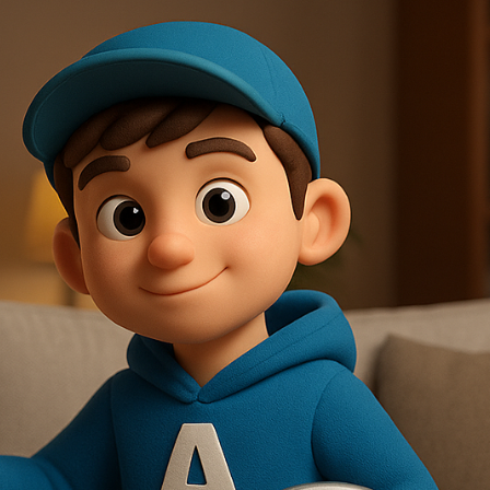
Super Service immer
Wir sind se
korrekt und kompetent in
unserem
allen Fragen rund um die
Versicheru