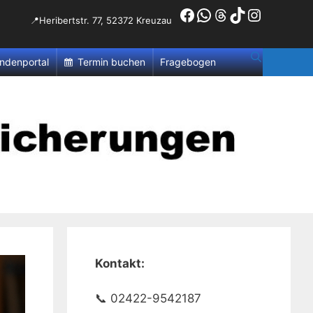
Facebook
WhatsApp
Threads
TikTok
Instagr
📍Heribertstr. 77, 52372 Kreuzau
ndenportal
Termin buchen
Fragebogen
Kontakt:
📞 02422-9542187