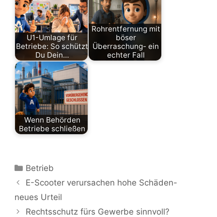
Rohrentfernung mit
U1-Umlage für
böser
Betriebe: So schützt
Überraschung- ein
Du Dein…
echter Fall
Betrieb
Betrieb
Wenn Behörden
Betriebe schließen
Betrieb
Kategorien
Betrieb
E-Scooter verursachen hohe Schäden-
neues Urteil
Rechtsschutz fürs Gewerbe sinnvoll?