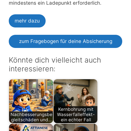
mindestens ein Ladepunkt erforderlich.
mehr dazu
zum Fragebogen für deine Absicherung
Könnte dich vielleicht auch
interessieren:
Kernbohrung mit
Nachbesserungsbe
Wasserfalleffekt-
gleitschäden und…
ein echter Fall
Betrieb
Betrieb