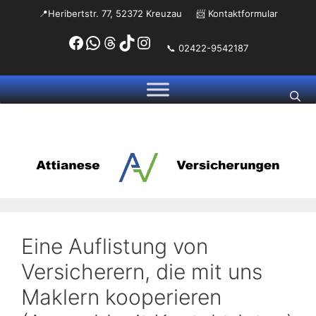
Zum
📍Heribertstr. 77, 52372 Kreuzau
📨
Kontaktformular
Inhalt
Facebook
WhatsApp
Threads
TikTok
Instagram
springen
📞 02422-9542187
Eine Auflistung von
Versicherern, die mit uns
Maklern kooperieren