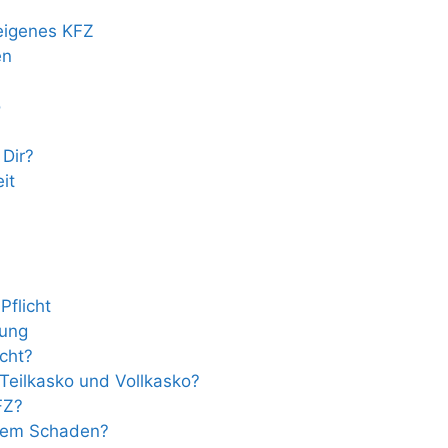
eigenes KFZ
en
o
 Dir?
it
Pflicht
rung
icht?
Teilkasko und Vollkasko?
FZ?
genem Schaden?