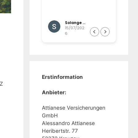
und werden gut
d betreut,
,imail-,postalisc
Gisela Brinkmann
Solange Winands
Wunsch auch
07/202
15/07/202
6
ßerordentlich
Erstinformation
FZ
Anbieter:
Attianese Versicherungen
GmbH
Alessandro Attianese
Heribertstr. 77