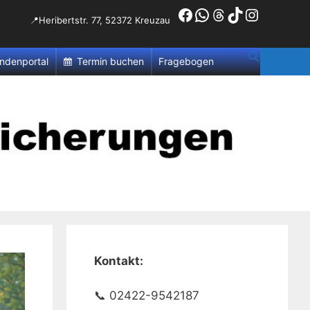
Facebook
WhatsApp
Threads
TikTok
Instagr
📍Heribertstr. 77, 52372 Kreuzau
ndenportal
Termin buchen
Fragebogen
Kontakt:
📞 02422-9542187