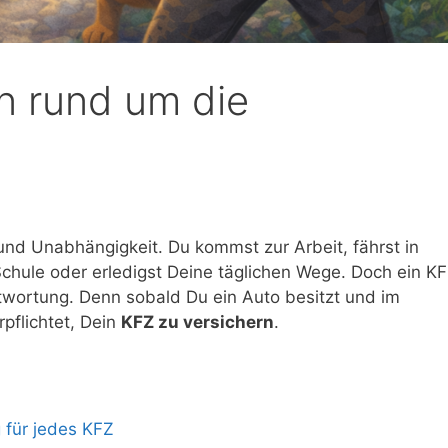
Versicherungen . Fühle
Attianese 
mich sehr gut beraten und
beraten un
Weiterlesen
Weiterlesen
aufgehoben bei dieser
telefonisch
Maria
Agentur.!
h und auf 
n rund um die
30/07/202
29/
zuhause.
6
6
Wir sind au
zufrieden!
t und Unabhängigkeit. Du kommst zur Arbeit, fährst in
 Schule oder erledigst Deine täglichen Wege. Doch ein K
twortung. Denn sobald Du ein Auto besitzt und im
pflichtet, Dein
KFZ zu versichern
.
g für jedes KFZ