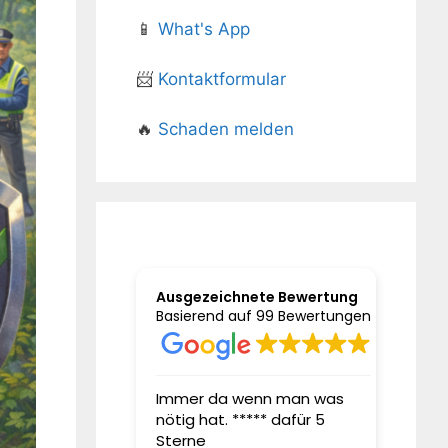
📱
What's App
📨
Kontaktformular
🔥
Schaden melden
Ausgezeichnete Bewertung
Basierend auf 99 Bewertungen
it Jahren bei
Immer da wenn man was
Sehr g
nötig hat. ***** dafür 5
sehr g
ngsmakler Herrn
Sterne