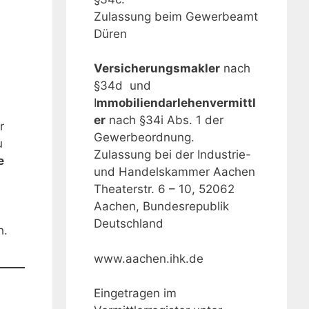
Zulassung beim Gewerbeamt
Düren
Versicherungsmakler
nach
§34d und
I
mmobiliendarlehenvermittl
er
nach §34i Abs. 1 der
r
Gewerbeordnung.
u
Zulassung bei der Industrie-
e
und Handelskammer Aachen
Theaterstr. 6 – 10, 52062
Aachen, Bundesrepublik
Deutschland
h.
www.aachen.ihk.de
Eingetragen im