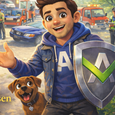
Super Service immer
Wir sind se
korrekt und kompetent in
unserem
allen Fragen rund um die
Versicheru