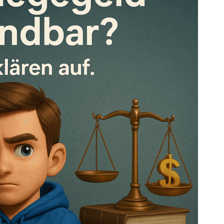
Super Service immer
Wir sind se
korrekt und kompetent in
unserem
allen Fragen rund um die
Versicheru