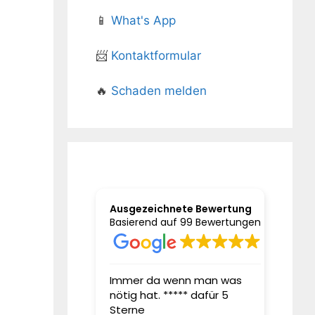
📱
What's App
📨
Kontaktformular
🔥
Schaden melden
Ausgezeichnete Bewertung
Basierend auf 99 Bewertungen
it Jahren bei
Immer da wenn man was
Sehr g
nötig hat. ***** dafür 5
sehr g
ngsmakler Herrn
Sterne