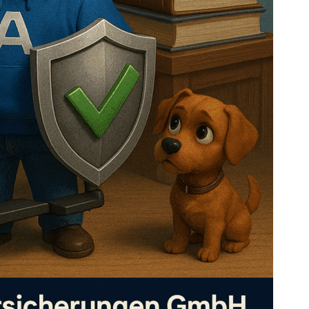
Versicherungen . Fühle
Attianese 
mich sehr gut beraten und
beraten un
Weiterlesen
Weiterlesen
aufgehoben bei dieser
telefonisch
Maria
Agentur.!
h und auf 
30/07/202
29/
zuhause.
6
6
Wir sind au
zufrieden!