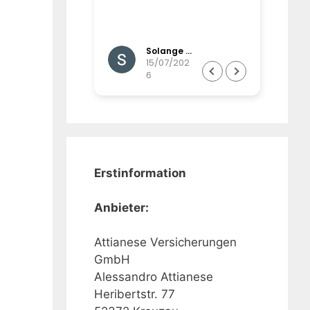
und werden gut
d betreut,
,imail-,postalisc
Gisela Brinkmann
Solange Winands
Wunsch auch
07/202
15/07/202
6
ßerordentlich
Erstinformation
Anbieter:
Attianese Versicherungen
GmbH
Alessandro Attianese
Heribertstr. 77