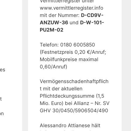
Vermittlerregister unter
www.vermittlerregister.info
mit der Nummer:
D-CD9V-
ANZUW-36
und
D-W-101-
PU2M-02
Telefon: 0180 6005850
(Festnetzpreis 0,20 €/Anruf;
Mobilfunkpreise maximal
0,60/Anruf)
 es
Vermögensschadenhaftpflich
t mit der aktuellen
Pflichtdeckungssumme (1,5
t
Mio. Euro) bei Allianz – Nr. SV
GHV 30/0450/5906504/490
on
Alessandro Attianese hält