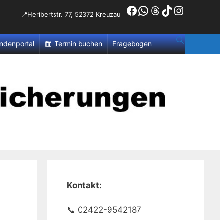
Facebook
WhatsApp
Threads
TikTok
Instagr
📍Heribertstr. 77, 52372 Kreuzau
ndenportal
Termin buchen
Fragebogen
Kontakt:
📞 02422-9542187