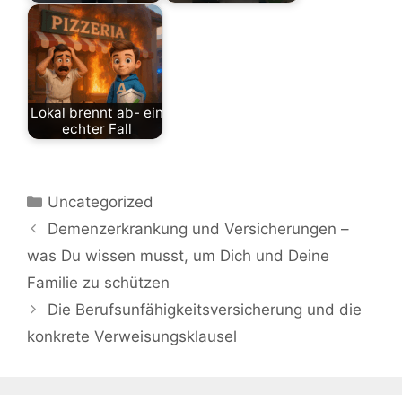
Hausrat
Uncategorized
Lokal brennt ab- ein
echter Fall
Uncategorized
Kategorien
Uncategorized
Demenzerkrankung und Versicherungen –
was Du wissen musst, um Dich und Deine
Familie zu schützen
Die Berufsunfähigkeitsversicherung und die
konkrete Verweisungsklausel