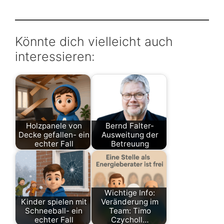
Könnte dich vielleicht auch
interessieren:
Holzpanele von
Bernd Falter-
Decke gefallen- ein
Ausweitung der
echter Fall
Betreuung
Uncategorized
Team
Wichtige Info:
Kinder spielen mit
Veränderung im
Schneeball- ein
Team: Timo
echter Fall
Czycholl…