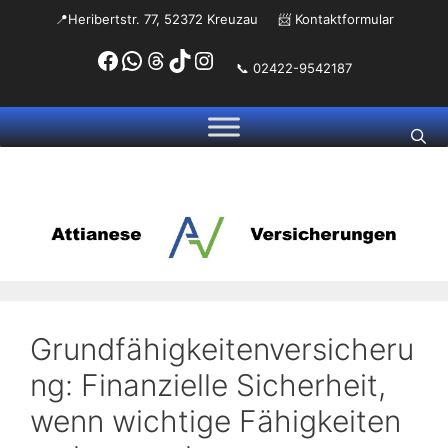
Zum
📍Heribertstr. 77, 52372 Kreuzau
📨
Kontaktformular
Inhalt
Facebook
WhatsApp
Threads
TikTok
Instagram
springen
📞 02422-9542187
Grundfähigkeitenversicheru
ng: Finanzielle Sicherheit,
wenn wichtige Fähigkeiten