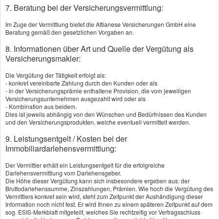
7. Beratung bei der Versicherungsvermittlung:
Im Zuge der Vermittlung bietet die Attianese Versicherungen GmbH eine
Beratung gemäß den gesetzlichen Vorgaben an.
8. Informationen über Art und Quelle der Vergütung als
Versicherungsmakler:
Könnte dich vielleicht auch
Die Vergütung der Tätigkeit erfolgt als:
- konkret vereinbarte Zahlung durch den Kunden oder als
interessieren:
- in der Versicherungsprämie enthaltene Provision, die vom jeweiligen
Versicherungsunternehmen ausgezahlt wird oder als
- Kombination aus beidem.
Dies ist jeweils abhängig von den Wünschen und Bedürfnissen des Kunden
und den Versicherungsprodukten, welche eventuell vermittelt werden.
9. Leistungsentgelt / Kosten bei der
Immobiliardarlehensvermittlung:
Haus- und
Wohngebäudeversi
Grundbesitzerhaftpf
Der Vermittler erhält ein Leistungsentgelt für die erfolgreiche
cherung
licht
Darlehensvermittlung vom Darlehensgeber.
Vergleichsrechner
Vergleichsrechner
Die Höhe dieser Vergütung kann sich insbesondere ergeben aus: der
Bruttodarlehenssumme, Zinszahlungen, Prämien. Wie hoch die Vergütung des
Vermittlers konkret sein wird, steht zum Zeitpunkt der Aushändigung dieser
Information noch nicht fest. Er wird Ihnen zu einem späteren Zeitpunkt auf dem
sog. ESIS-Merkblatt mitgeteilt, welches Sie rechtzeitig vor Vertragsschluss