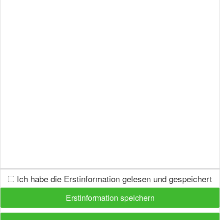
Finanzdienstleistungsaufsicht (BaFin),
Graurheindorfer Straße 108, 53117 Bonn
www.bafin.de
Ombudsmann Private Kranken- und
Pflegeversicherung
Postfach 08 06 22
10052 Berlin
www.pkv-ombudsmann.de
Versicherungsombudsmann e.V.
Ich habe die Erstinformation gelesen und gespeichert
Postfach 08 06 32
Erstinformation speichern
10006 Berlin