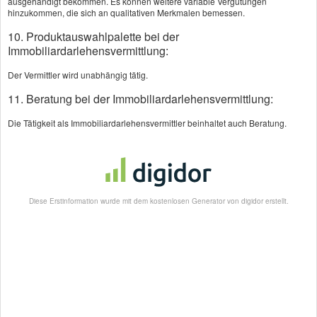
ausgehändigt bekommen. Es können weitere variable Vergütungen
hinzukommen, die sich an qualitativen Merkmalen bemessen.
Rechtsschutz
Bauherrenhaftpflich
10. Produktauswahlpalette bei der
Vergleichsrechner
t Vergleichsrechner
Immobiliardarlehensvermittlung:
Der Vermittler wird unabhängig tätig.
11. Beratung bei der Immobiliardarlehensvermittlung:
Die Tätigkeit als Immobiliardarlehensvermittler beinhaltet auch Beratung.
Schwere
Krankheiten
Versicherung
Diese Erstinformation wurde mit dem kostenlosen Generator von digidor erstellt.
Kontakt:
📞 02422-9542187