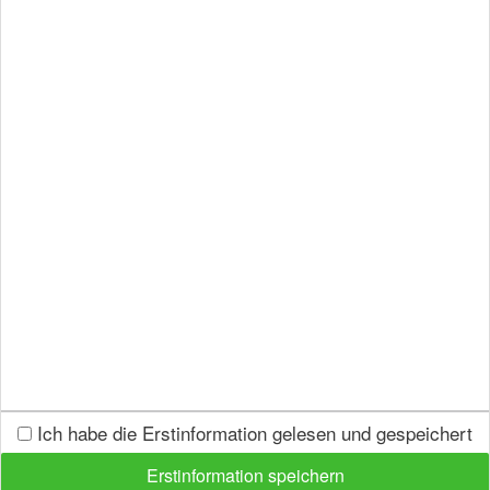
Schlichtungsstellen:
Bundesanstalt für
Finanzdienstleistungsaufsicht (BaFin),
Graurheindorfer Straße 108, 53117 Bonn
www.bafin.de
Ombudsmann Private Kranken- und
Pflegeversicherung
Postfach 08 06 22
10052 Berlin
www.pkv-ombudsmann.de
Versicherungsombudsmann e.V.
Ich habe die Erstinformation gelesen und gespeichert
Postfach 08 06 32
Erstinformation speichern