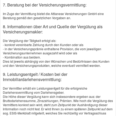
7. Beratung bei der Versicherungsvermittlung:
Im Zuge der Vermittlung bietet die Attianese Versicherungen GmbH eine
Beratung gemäß den gesetzlichen Vorgaben an.
8. Informationen über Art und Quelle der Vergütung als
Versicherungsmakler:
Die Vergütung der Tätigkeit erfolgt als:
- konkret vereinbarte Zahlung durch den Kunden oder als
Könnte dich vielleicht auch
- in der Versicherungsprämie enthaltene Provision, die vom jeweiligen
Versicherungsunternehmen ausgezahlt wird oder als
interessieren:
- Kombination aus beidem.
Dies ist jeweils abhängig von den Wünschen und Bedürfnissen des Kunden
und den Versicherungsprodukten, welche eventuell vermittelt werden.
9. Leistungsentgelt / Kosten bei der
Immobiliardarlehensvermittlung:
Der Vermittler erhält ein Leistungsentgelt für die erfolgreiche
Haus- und
Darlehensvermittlung vom Darlehensgeber.
Grundbesitzerhaftpf
Die Höhe dieser Vergütung kann sich insbesondere ergeben aus: der
licht
Rechtsschutz
Bruttodarlehenssumme, Zinszahlungen, Prämien. Wie hoch die Vergütung des
Vergleichsrechner
Vergleichsrechner
Vermittlers konkret sein wird, steht zum Zeitpunkt der Aushändigung dieser
Information noch nicht fest. Er wird Ihnen zu einem späteren Zeitpunkt auf dem
sog. ESIS-Merkblatt mitgeteilt, welches Sie rechtzeitig vor Vertragsschluss