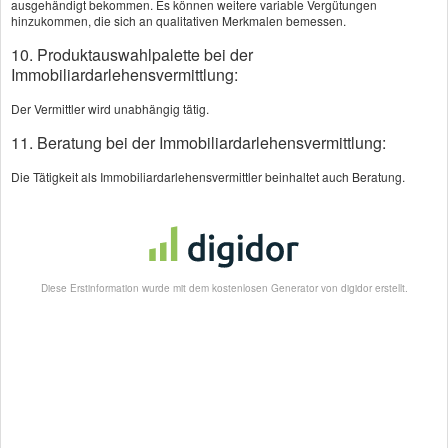
ausgehändigt bekommen. Es können weitere variable Vergütungen
hinzukommen, die sich an qualitativen Merkmalen bemessen.
10. Produktauswahlpalette bei der
Bauleistungsversich
Immobiliardarlehensvermittlung:
Unfallversicherung
erung
Vergleichrechner
Vergleichsrechner
Der Vermittler wird unabhängig tätig.
11. Beratung bei der Immobiliardarlehensvermittlung:
Die Tätigkeit als Immobiliardarlehensvermittler beinhaltet auch Beratung.
Motorrad
Vergleichsrechner
Diese Erstinformation wurde mit dem kostenlosen Generator von digidor erstellt.
Kontakt:
📞 02422-9542187