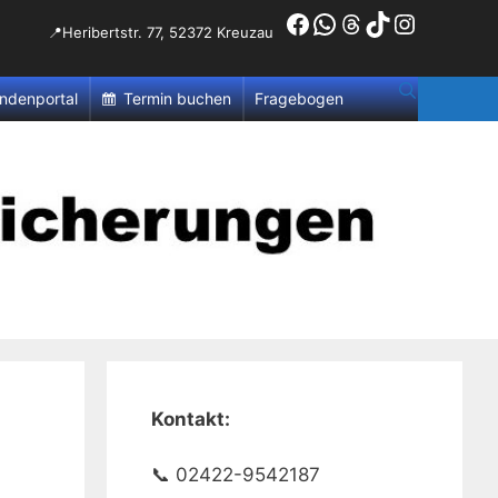
Facebook
WhatsApp
Threads
TikTok
Instagr
📍Heribertstr. 77, 52372 Kreuzau
ndenportal
Termin buchen
Fragebogen
Kontakt:
📞 02422-9542187