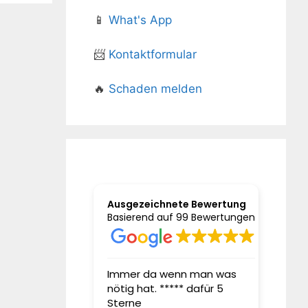
📱
What's App
📨
Kontaktformular
🔥
Schaden melden
Ausgezeichnete Bewertung
Basierend auf 99 Bewertungen
it Jahren bei
Immer da wenn man was
Sehr g
nötig hat. ***** dafür 5
sehr g
ngsmakler Herrn
Sterne