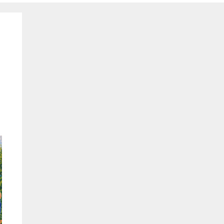
Super Service immer
Wir sind se
korrekt und kompetent in
unserem
allen Fragen rund um die
Versicheru