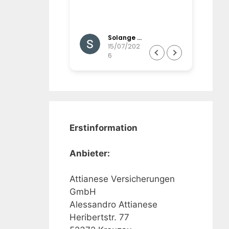
und werden gut
d betreut,
,imail-,postalisc
Gisela Brinkmann
Solange Winands
Wunsch auch
07/202
15/07/202
6
ßerordentlich
Erstinformation
Anbieter:
Attianese Versicherungen
GmbH
Alessandro Attianese
Heribertstr. 77