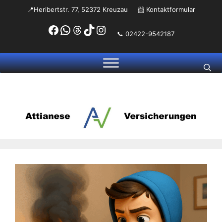
Zum
📍Heribertstr. 77, 52372 Kreuzau
📨
Kontaktformular
Inhalt
Facebook
WhatsApp
Threads
TikTok
Instagram
springen
📞 02422-9542187