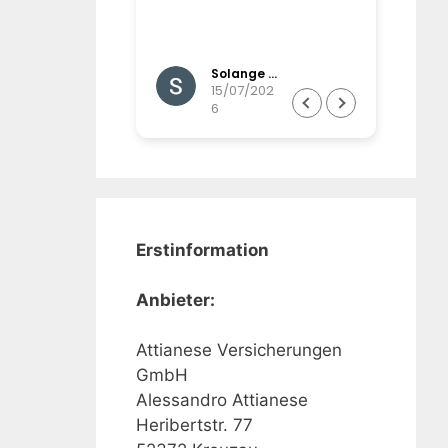
und werden gut
d betreut,
,imail-,postalisc
Gisela Brinkmann
Solange Winands
Wunsch auch
07/202
15/07/202
6
ßerordentlich
Erstinformation
Anbieter:
Attianese Versicherungen
GmbH
Alessandro Attianese
Heribertstr. 77