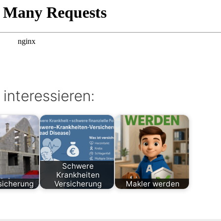
 interessieren:
Schwere
Krankheiten
sicherung
Versicherung
Makler werden
Super Service immer
Wir sind se
korrekt und kompetent in
unserem
allen Fragen rund um die
Versicheru