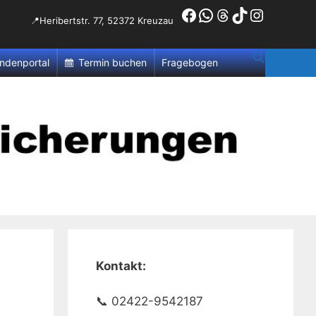
Facebook
WhatsApp
Threads
TikTok
Instagr
📍Heribertstr. 77, 52372 Kreuzau
ndenportal
Termin buchen
Fragebogen
Kontakt:
📞 02422-9542187