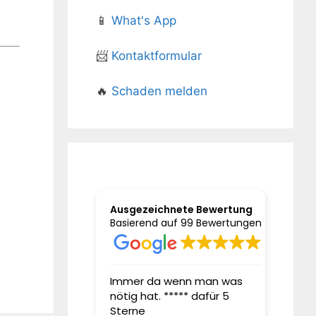
📱
What's App
📨
Kontaktformular
🔥
Schaden melden
Ausgezeichnete Bewertung
Basierend auf 99 Bewertungen
it Jahren bei
Immer da wenn man was
Sehr g
nötig hat. ***** dafür 5
sehr g
ngsmakler Herrn
Sterne