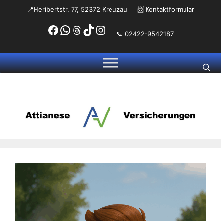
Zum
📍Heribertstr. 77, 52372 Kreuzau
📨
Kontaktformular
Inhalt
Facebook
WhatsApp
Threads
TikTok
Instagram
springen
📞 02422-9542187