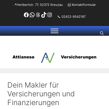
Zum
📍Heribertstr. 77, 52372 Kreuzau
📨
Kontaktformular
Inhalt
Facebook
WhatsApp
Threads
TikTok
Instagram
springen
📞 02422-9542187
Dein Makler für
Versicherungen und
Finanzierungen