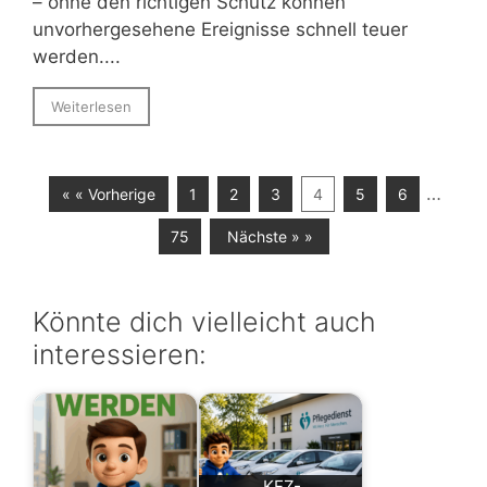
– ohne den richtigen Schutz können
unvorhergesehene Ereignisse schnell teuer
werden....
Weiterlesen
…
« « Vorherige
1
2
3
4
5
6
75
Nächste » »
Könnte dich vielleicht auch
interessieren:
KFZ-