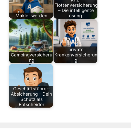
Flottenversicherung
– Die intelligente
Makler werden
Lösung…
private
Campingversicheru
Krankenversicherun
ng
g
Geschäftsführer-
Absicherung – Dein
Schutz als
Entscheider